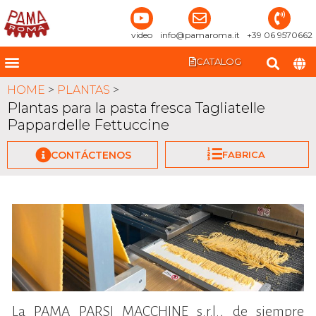
video
info@pamaroma.it
+39 06 9570662
CATALOG
HOME
>
PLANTAS
>
Plantas para la pasta fresca Tagliatelle
Pappardelle Fettuccine
FABRICA
CONTÁCTENOS
La PAMA PARSI MACCHINE s.r.l., de siempre