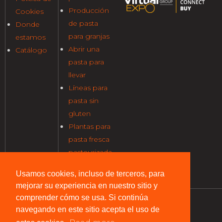
Producción
Cookies
de pasta
Donde
para granjas
estamos
Abrir una
Catálogo
pasta para
llevar
Líneas para
pasta sin
gluten
Plantas para
pasta fresca
pasteurizada
Usamos cookies, incluso de terceros, para
mejorar su experiencia en nuestro sitio y
comprender cómo se usa. Si continúa
navegando en este sitio acepta el uso de
Pama Parsi Macchine S.r.l. Via Maremmana III, 55
00030 San Cesareo (RM) Italy